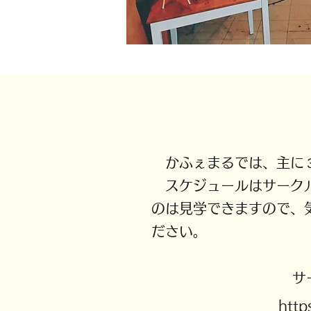
かふぇまるでは、主に３
スケジュールはサークル
のは見学できますので、
ださい。
​
http