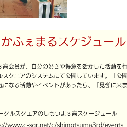
​かふぇまるスケジュール
高会員が、自分の好きや得意を活かした活動を行
スクエアのシステムにて公開しています。「公開
気になる活動やイベントがあったら、「見学に来
サークルスクエアのしもつま３高スケージュール
s://www.c-sqr.net/c/shimotsuma3rd/events