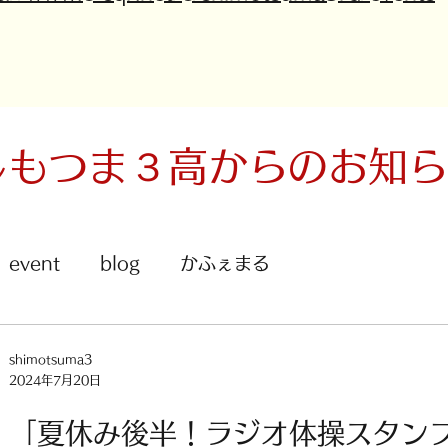
しもつま３高からの​お知
event
blog
かふぇまる
shimotsuma3
2024年7月20日
「夏休み後半！ラジオ体操スタン