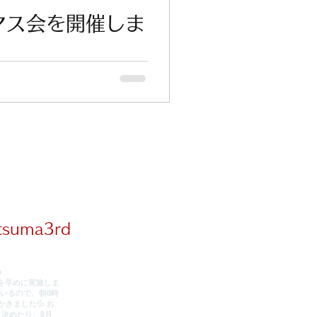
マス会を開催しま
tsuma3rd