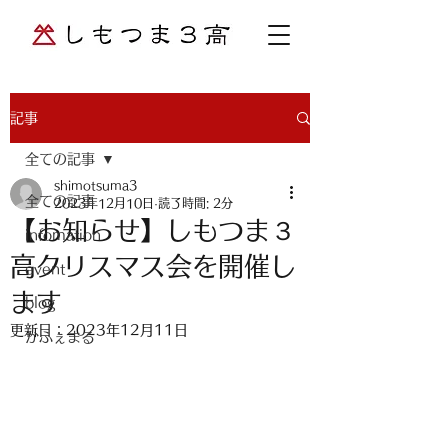
記事
全ての記事
shimotsuma3
全ての記事
2023年12月10日
読了時間: 2分
【お知らせ】しもつま３
infomation
高クリスマス会を開催し
event
ます
blog
更新日：
2023年12月11日
かふぇまる