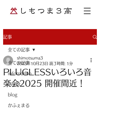
記事
全ての記事
shimotsuma3
全ての記事
2025年10月23日
読了時間: 1分
PLUGLESSいろいろ音
infomation
楽会2025 開催間近！
event
blog
かふぇまる