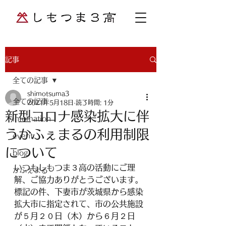
記事
全ての記事
shimotsuma3
全ての記事
2021年5月18日
読了時間: 1分
新型コロナ感染拡大に伴
infomation
うかふぇまるの利用制限
event
について
blog
いつもしもつま３高の活動にご理
かふぇまる
解、ご協力ありがとうございます。
標記の件、下妻市が茨城県から感染
拡大市に指定されて、市の公共施設
が５月２０日（木）から６月２日