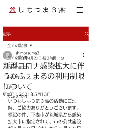
記事
全ての記事
shimotsuma3
全ての記事
2021年4月27日
読了時間: 1分
新型コロナ感染拡大に伴
infomation
うかふぇまるの利用制限
event
について
blog
更新日：
2021年5月13日
かふぇまる
いつもしもつま３高の活動にご理
解、ご協力ありがとうございます。
標記の件、下妻市が茨城県から感染
拡大市に指定されて、市の公共施設