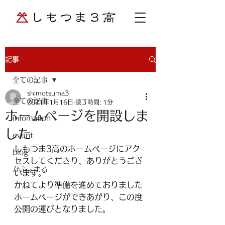
記事
全ての記事
shimotsuma3
全ての記事
2021年1月16日
読了時間: 1分
ホームページを開設しま
infomation
した
event
しもつま3高のホームページにアク
blog
セスしてくださり、ありがとうござ
かふぇまる
います。
かねてより準備を進めておりました
ホームページができあがり、この度
公開の運びとなりました。